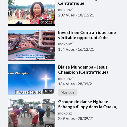
Centrafrique
mokonzi
207 Vues
·
18/12/21
00:00:22
⁣Investir en Centrafrique, une
véritable opportunité de
business
mokonzi
184 Vues
·
16/12/21
6:13
⁣Blaise Mundemba - Jesus
Champion (Centrafrique)
mokonzi
134 Vues
·
28/09/21
10:04
Musique
⁣Groupe de danse Ngbake
Sabanga d'Ippy dans la Ouaka,
Centrafrique
mokonzi
239 Vues
·
28/09/21
8:24