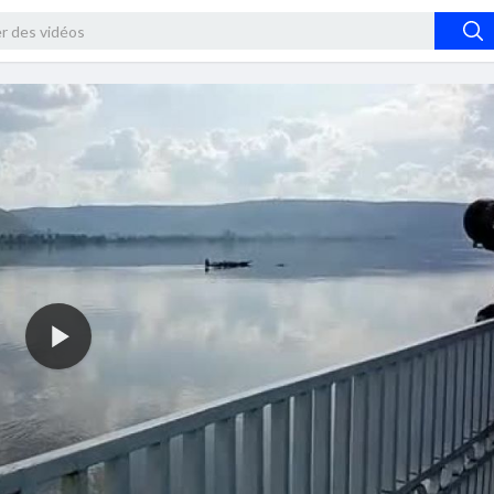
360p
240p