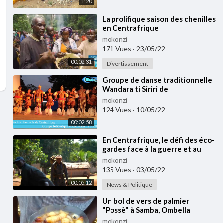
1:20
⁣La prolifique saison des chenilles
en Centrafrique
mokonzi
171 Vues
·
23/05/22
00:02:31
Divertissement
⁣Groupe de danse traditionnelle
Wandara ti Siriri de
Centrafrique
mokonzi
124 Vues
·
10/05/22
00:02:58
⁣En Centrafrique, le défi des éco-
gardes face à la guerre et au
braconnage
mokonzi
135 Vues
·
03/05/22
00:05:12
News & Politique
⁣Un bol de vers de palmier
"Possè" à Samba, Ombella
m'poko Centrafrique
mokonzi