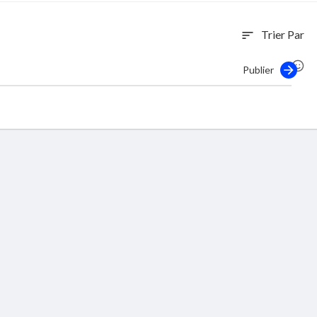
Trier Par
sort
Publier