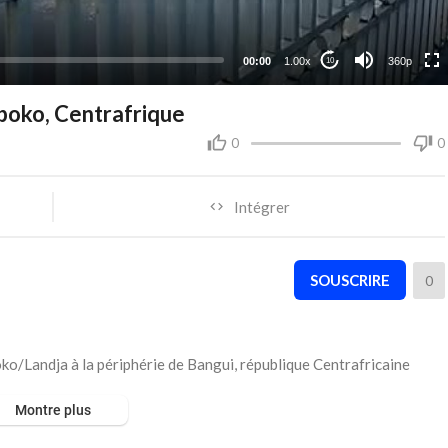
auto
00:00
1.00x
360p
10
boko, Centrafrique
0
0
Intégrer
SOUSCRIRE
0
ko/Landja à la périphérie de Bangui, république Centrafricaine
Montre plus