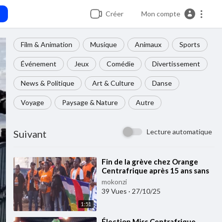
Créer
Mon compte
Film & Animation
Musique
Animaux
Sports
Événement
Jeux
Comédie
Divertissement
News & Politique
Art & Culture
Danse
Voyage
Paysage & Nature
Autre
Lecture automatique
Suivant
⁣⁣Fin de la grève chez Orange
Centrafrique après 15 ans sans
augmentation de salaire
mokonzi
39 Vues
·
27/10/25
1:51
⁣Élection Miss Centrafrique