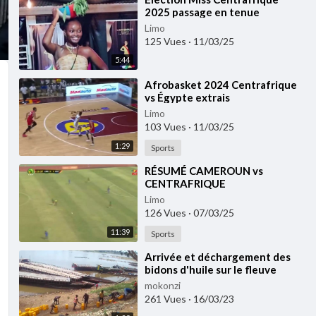
2025 passage en tenue
traditionnelle des 35 candidates
Limo
125 Vues
·
11/03/25
5:44
⁣Afrobasket 2024 Centrafrique
vs Égypte extrais
Limo
103 Vues
·
11/03/25
1:29
Sports
⁣RÉSUMÉ CAMEROUN vs
CENTRAFRIQUE
QUALIFICATIONS CHAN 2024
Limo
Match Retour 28 décembre
126 Vues
·
07/03/25
2024
11:39
Sports
⁣Arrivée et déchargement des
bidons d'huile sur le fleuve
Oubangui vers Kolongo SEGA ⁣
mokonzi
261 Vues
·
16/03/23