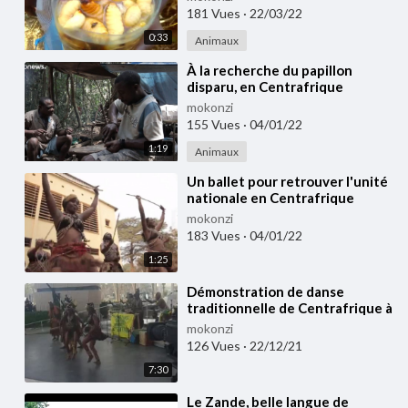
181 Vues
·
22/03/22
0:33
Animaux
⁣À la recherche du papillon
disparu, en Centrafrique
mokonzi
155 Vues
·
04/01/22
1:19
Animaux
⁣Un ballet pour retrouver l'unité
nationale en Centrafrique
mokonzi
183 Vues
·
04/01/22
1:25
⁣⁣Démonstration de danse
traditionnelle de Centrafrique à
l'Exposition Universelle de
mokonzi
Dubaï 2020
126 Vues
·
22/12/21
7:30
⁣⁣Le Zande, belle langue de