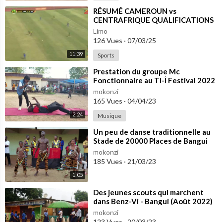
⁣RÉSUMÉ CAMEROUN vs
CENTRAFRIQUE QUALIFICATIONS
CHAN 2024 Match Retour 28
Limo
décembre 2024
126 Vues
·
07/03/25
11:39
Sports
⁣Prestation du groupe Mc
Fonctionnaire au TI-Î Festival 2022
à Bangui
mokonzi
165 Vues
·
04/04/23
2:24
Musique
⁣Un peu de danse traditionnelle au
Stade de 20000 Places de Bangui
(Dec 2022)
mokonzi
185 Vues
·
21/03/23
1:05
⁣Des jeunes scouts qui marchent
dans Benz-Vi - Bangui (Août 2022)
mokonzi
123 Vues
·
20/03/23