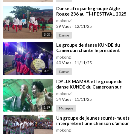
⁣Danse afro par le groupe Aigle
Rouge 236 au TÎ-Ï FESTIVAL 2025
mokonzi
29 Vues
·
12/11/25
8:05
Danse
⁣Le groupe de danse KUNDE du
Cameroun chante le président
TOUADERA au TÎ-Ï FESTIVAL 2025
mokonzi
40 Vues
·
11/11/25
0:31
Danse
⁣IDYLLE MAMBA et le groupe de
danse KUNDE du Cameroun sur
scène au TÎ-Ï FESTIVAL 2025
mokonzi
34 Vues
·
11/11/25
1:29
Musique
⁣Un groupe de jeunes sourds-muets
interprètent une chanson d'amour
au festival TI-I 2025
mokonzi