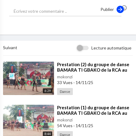
Publier
Suivant
Lecture automatique
⁣Prestation (2) du groupe de danse
BAMARA TI GBAKO de la RCA au
TÎ-Ï FESTIVAL 2025
mokonzi
33 Vues
·
14/11/25
6:29
Danse
⁣Prestation (1) du groupe de danse
BAMARA TI GBAKO de la RCA au
TÎ-Ï FESTIVAL 2025
mokonzi
54 Vues
·
14/11/25
8:44
Danse