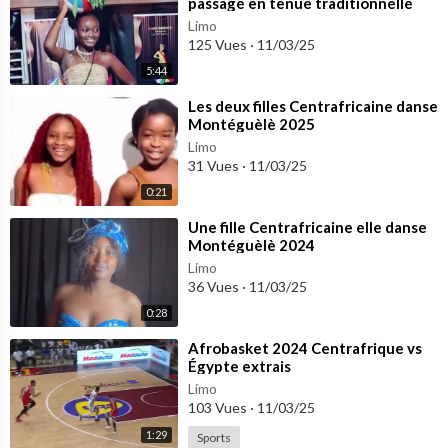
passage en tenue traditionnelle
des 35 candidates
Limo
125 Vues
·
11/03/25
5:44
⁣Les deux filles Centrafricaine danse
Montéguèlè 2025
Limo
31 Vues
·
11/03/25
0:21
⁣Une fille Centrafricaine elle danse
Montéguèlè 2024
Limo
36 Vues
·
11/03/25
0:28
⁣Afrobasket 2024 Centrafrique vs
Égypte extrais
Limo
103 Vues
·
11/03/25
1:29
Sports