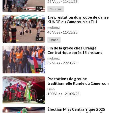
29 Vues
·
11/11/25
2:39
Musique
⁣⁣1re prestation du groupe de danse
KUNDE du Cameroun au TÎ-Ï
FESTIVAL 2025
mokonzi
48 Vues
·
11/11/25
7:05
Danse
⁣⁣Fin de la grève chez Orange
Centrafrique après 15 ans sans
augmentation de salaire
mokonzi
39 Vues
·
27/10/25
1:51
⁣Prestations de groupe
traditionnelle Kunde du Cameroun
au TÎ-Ï FESTIVAL, 4ème édition (22
Limo
avril 2025
100 Vues
·
21/05/25
3:08
⁣Élection Miss Centrafrique 2025