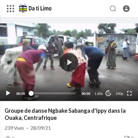
240p
00:00
00:00
1.00x
240p
10
Groupe de danse Ngbake Sabanga d'Ippy dans la
Ouaka, Centrafrique
239
Vues
·
28/09/21