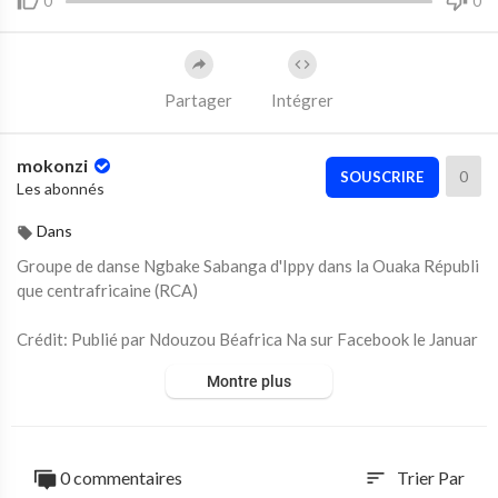
0
0
Partager
Intégrer
mokonzi
0
SOUSCRIRE
Les abonnés
Dans
⁣Groupe de danse Ngbake Sabanga d'Ippy dans la Ouaka Républi
que centrafricaine (RCA)
Crédit: Publié par Ndouzou Béafrica Na sur Facebook le Januar
y 26, 2019
Montre plus
0 commentaires
Trier Par
sort