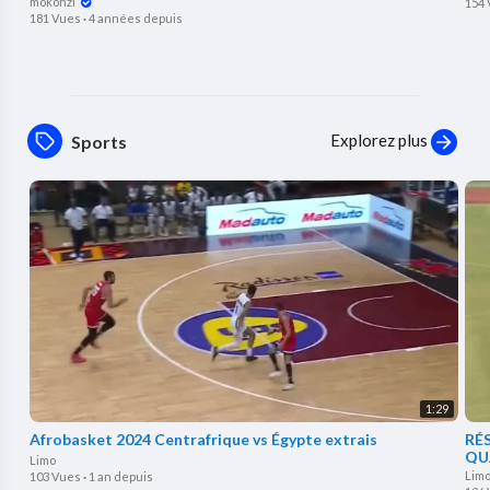
mokonzi
154
181 Vues
·
4 années depuis
Explorez plus
Sports
1:29
Afrobasket 2024 Centrafrique vs Égypte extrais
RÉ
QU
Limo
20
Lim
103 Vues
·
1 an depuis