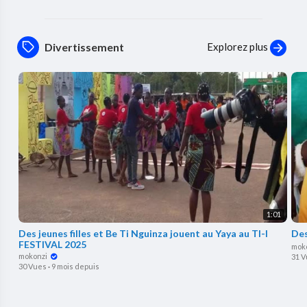
Explorez plus
Divertissement
1:01
Des jeunes filles et Be Ti Nguinza jouent au Yaya au TI-I
Des
FESTIVAL 2025
mok
mokonzi
31 
30 Vues
·
9 mois depuis