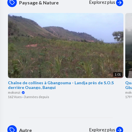
Explorez plus
Paysage & Nature
1:01
Chaîne de collines à Gbangouma - Landja près de S.O.S
Qua
derrière Ouango, Bangui
Gb
mokonzi
mok
162 Vues
·
3 années depuis
179
Explorez plus
Autre