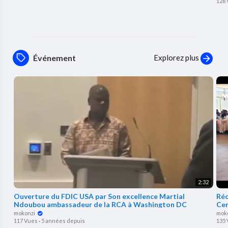
126
Explorez plus
Événement
2:32
⁣Ouverture du FDIC USA par Son excellence Martial
Réc
Ndoubou ambassadeur de la RCA à Washington DC
Cen
mokonzi
mok
117 Vues
·
5 années depuis
135