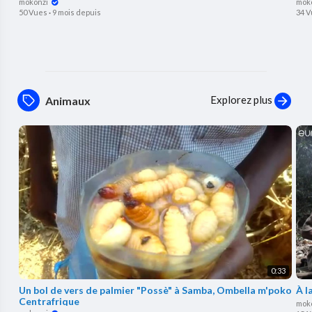
mokonzi
mok
50 Vues
·
9 mois depuis
34 
Explorez plus
Animaux
0:33
Un bol de vers de palmier "Possè" à Samba, Ombella m'poko
À l
Centrafrique
mok