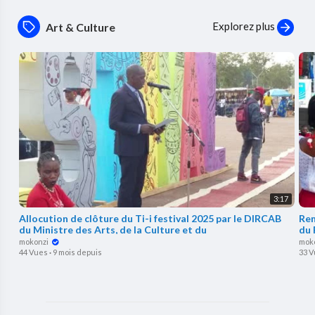
Explorez plus
Art & Culture
3:17
⁣Allocution de clôture du Ti-i festival 2025 par le DIRCAB
Rem
du Ministre des Arts, de la Culture et du
du 
mokonzi
mok
44 Vues
·
9 mois depuis
33 