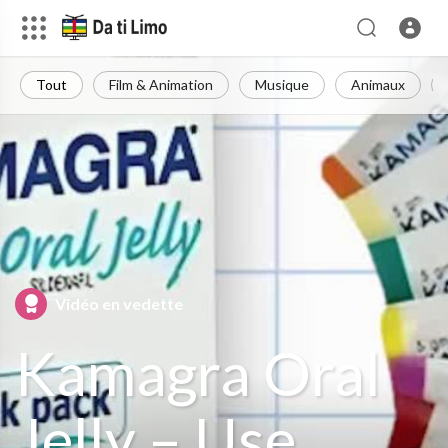
Tout
Film & Animation
Musique
Animaux
Vidéo en vedette
Kamagra Oral
Jelly – Use,