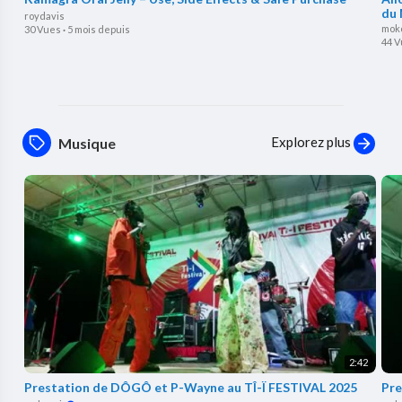
du 
roydavis
mok
30 Vues
·
5 mois depuis
44 
Explorez plus
Musique
2:42
⁣Prestation de DÔGÔ et P-Wayne au TÎ-Ï FESTIVAL 2025
Pre