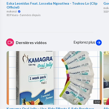
Eska Leonidas Feat. Losseba Ngoutiwa - Toukou Lo (Clip
Gou
Officiel)
mok
mokonzi
503
819 Vues
·
5 années depuis
Explorez plus
Dernières vidéos
0:53
Kamagra Oral Jelly – Use, Side Effects & Safe Purchase
⁣Al