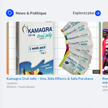
Explorez plus
News & Politique
0:53
Kamagra Oral Jelly – Use, Side Effects & Safe Purchase
Rem
méd
roydavis
mok
30 Vues
·
5 mois depuis
195