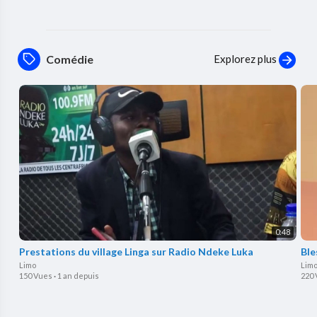
Explorez plus
Comédie
0:48
Prestations du village Linga sur Radio Ndeke Luka
Limo
Lim
150 Vues
·
1 an depuis
220