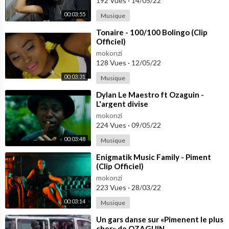
192 Vues
·
14/05/22
00:03:55
Musique
⁣Tonaire - 100/100 Bolingo (Clip
Officiel)
mokonzi
128 Vues
·
12/05/22
00:03:31
Musique
⁣Dylan Le Maestro ft Ozaguin -
L'argent divise
mokonzi
224 Vues
·
09/05/22
00:03:48
Musique
⁣Enigmatik Music Family - Piment
(Clip Officiel)
mokonzi
223 Vues
·
28/03/22
00:03:14
Musique
⁣⁣Un gars danse sur «Pimenent le plus
cher» de OZAGUIN