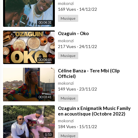
mokonzi
169 Vues
·
14/12/22
Musique
00:04:31
⁣Ozaguin - Oko
mokonzi
217 Vues
·
24/11/22
Musique
00:04:05
⁣Céline Banza - Tere Mbi (Clip
Officiel)
mokonzi
149 Vues
·
23/11/22
00:03:41
Musique
⁣Ozaguin x Enigmatik Music Family
en acoustisque (Octobre 2022)
mokonzi
184 Vues
·
15/11/22
1:53
Musique