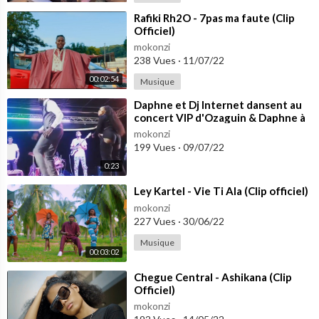
⁣Rafiki Rh2O - 7pas ma faute (Clip
Officiel)
mokonzi
238 Vues
·
11/07/22
00:02:54
Musique
⁣Daphne et Dj Internet dansent au
concert VIP d'Ozaguin & Daphne à
Bangui
mokonzi
199 Vues
·
09/07/22
0:23
⁣Ley Kartel - Vie Ti Ala (Clip officiel)
mokonzi
227 Vues
·
30/06/22
Musique
00:03:02
⁣Chegue Central - Ashikana (Clip
Officiel)
mokonzi