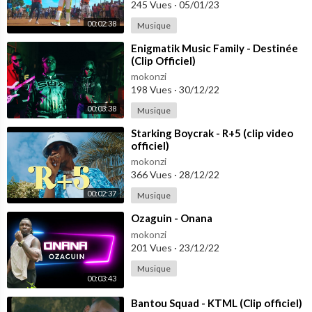
245 Vues
·
05/01/23
00:02:38
Musique
⁣Enigmatik Music Family - Destinée
(Clip Officiel)
mokonzi
198 Vues
·
30/12/22
00:03:38
Musique
⁣Starking Boycrak - R+5 (clip video
officiel)
mokonzi
366 Vues
·
28/12/22
00:02:37
Musique
⁣Ozaguin - Onana
mokonzi
201 Vues
·
23/12/22
Musique
00:03:43
⁣Bantou Squad - KTML (Clip officiel)