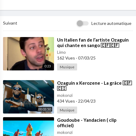
Suivant
Lecture automatique
⁣Un Italien fan de l’artiste Ozaguin
qui chante en sango 🇨🇫🇨🇫
Limo
162 Vues
·
07/03/25
0:23
Musique
⁣Ozaguin x Kerozene - La grâce 🇨🇫
🇨🇮
mokonzi
434 Vues
·
22/04/23
00:03:50
Musique
⁣Goudoube - Yandacien ( clip
officiel)
mokonzi