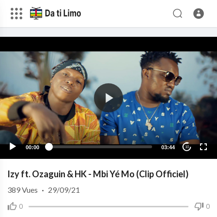
00:00
03:44
10
Izy ft. Ozaguin & HK - Mbi Yé Mo (Clip Officiel)
389
Vues
·
29/09/21
0
0