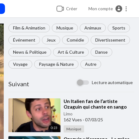
Créer
Mon compte
Film & Animation
Musique
Animaux
Sports
Événement
Jeux
Comédie
Divertissement
News & Politique
Art & Culture
Danse
Voyage
Paysage & Nature
Autre
Lecture automatique
Suivant
⁣Un Italien fan de l’artiste
Ozaguin qui chante en sango
🇨🇫🇨🇫
Limo
162 Vues
·
07/03/25
0:23
Musique