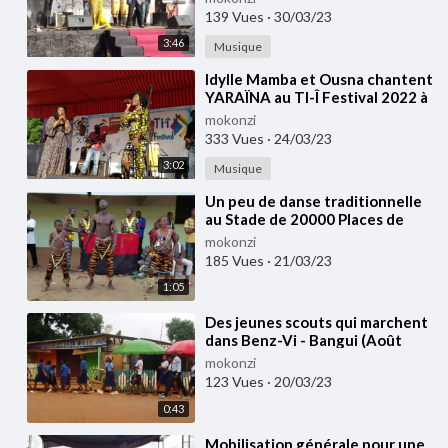
139 Vues
·
30/03/23
3:46
Musique
⁣Idylle Mamba et Ousna chantent
YARAÏNA au TI-Î Festival 2022 à
Bangui
mokonzi
333 Vues
·
24/03/23
3:02
Musique
⁣Un peu de danse traditionnelle
au Stade de 20000 Places de
Bangui (Dec 2022)
mokonzi
185 Vues
·
21/03/23
1:05
⁣Des jeunes scouts qui marchent
dans Benz-Vi - Bangui (Août
2022)
mokonzi
123 Vues
·
20/03/23
0:43
⁣Mobilisation générale pour une