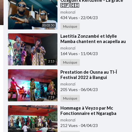
⁣Ozaguin x Kerozene - La grâce
🇨🇫 🇨🇮
mokonzi
434 Vues
·
22/04/23
00:03:50
Musique
⁣Laetitia Zonzambé et Idylle
Mamba chantent en acapella au
TI-Î Festival 2022 à Bangui
mokonzi
164 Vues
·
11/04/23
2:13
Musique
⁣Prestation de Ousna au TI-Î
Festival 2022 à Bangui
mokonzi
205 Vues
·
06/04/23
7:19
Musique
⁣Hommage à Veyzo par Mc
Fonctionnaire et Ngaragba
Music au TI-Î Festival 2022 à
mokonzi
Bangui
212 Vues
·
04/04/23