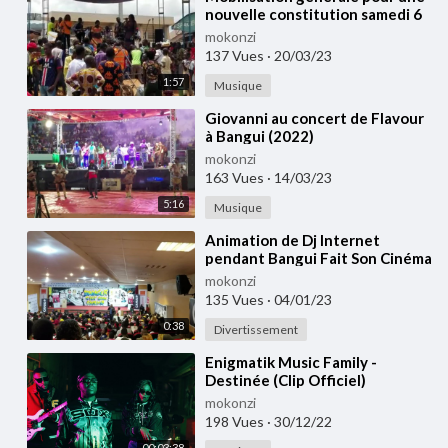
nouvelle constitution samedi 6
Août 2022 - Bangui
mokonzi
137 Vues
·
20/03/23
1:57
Musique
⁣⁣Giovanni au concert de Flavour
à Bangui (2022)
mokonzi
163 Vues
·
14/03/23
5:16
Musique
⁣Animation de Dj Internet
pendant Bangui Fait Son Cinéma
au Complexe Scolaire Galaxy
mokonzi
(Nov 2022)
135 Vues
·
04/01/23
0:38
Divertissement
⁣Enigmatik Music Family -
Destinée (Clip Officiel)
mokonzi
198 Vues
·
30/12/22
00:03:38