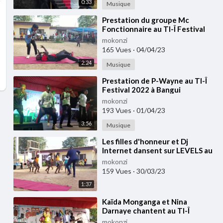
0:33
Musique
⁣Prestation du groupe Mc
Fonctionnaire au TI-Î Festival
2022 à Bangui
mokonzi
165 Vues
·
04/04/23
2:24
Musique
⁣⁣Prestation de P-Wayne au TI-Î
Festival 2022 à Bangui
mokonzi
193 Vues
·
01/04/23
3:56
Musique
⁣⁣Les filles d'honneur et Dj
Internet dansent sur LEVELS au
TI-Î Festival 2022 à Bangui
mokonzi
159 Vues
·
30/03/23
1:37
⁣⁣Kaïda Monganga et Nina
Darnaye chantent au TI-Î
Festival 2022 à Bangui
mokonzi