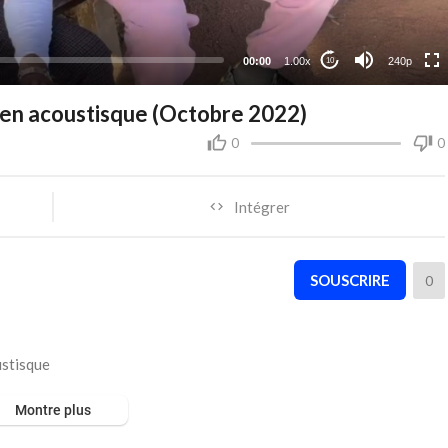
00:00
1.00x
240p
10
 en acoustisque (Octobre 2022)
0
0
Intégrer
SOUSCRIRE
0
ustisque
Montre plus