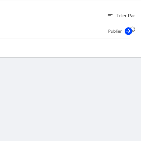
Trier Par
sort
Publier