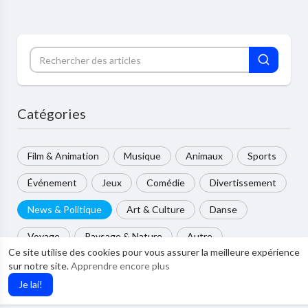
Catégories
Film & Animation
Musique
Animaux
Sports
Événement
Jeux
Comédie
Divertissement
News & Politique
Art & Culture
Danse
Voyage
Paysage & Nature
Autre
Ce site utilise des cookies pour vous assurer la meilleure expérience
sur notre site.
Apprendre encore plus
Le plus populaire
Je lai!