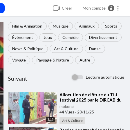
Créer
Mon compte
Film & Animation
Musique
Animaux
Sports
Événement
Jeux
Comédie
Divertissement
News & Politique
Art & Culture
Danse
Voyage
Paysage & Nature
Autre
Lecture automatique
Suivant
⁣⁣Allocution de clôture du Ti-i
festival 2025 par le DIRCAB du
Ministre des Arts, de la Culture
mokonzi
et du
44 Vues
·
20/11/25
3:17
Art & Culture