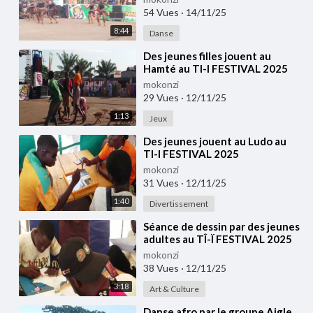
54 Vues
·
14/11/25
8:44
Danse
⁣Des jeunes filles jouent au
Hamté au TI-I FESTIVAL 2025
mokonzi
29 Vues
·
12/11/25
1:13
Jeux
⁣Des jeunes jouent au Ludo au
TI-I FESTIVAL 2025
mokonzi
31 Vues
·
12/11/25
1:40
Divertissement
⁣Séance de dessin par des jeunes
adultes au TÎ-Ï FESTIVAL 2025
mokonzi
38 Vues
·
12/11/25
3:18
Art & Culture
⁣Danse afro par le groupe Aigle