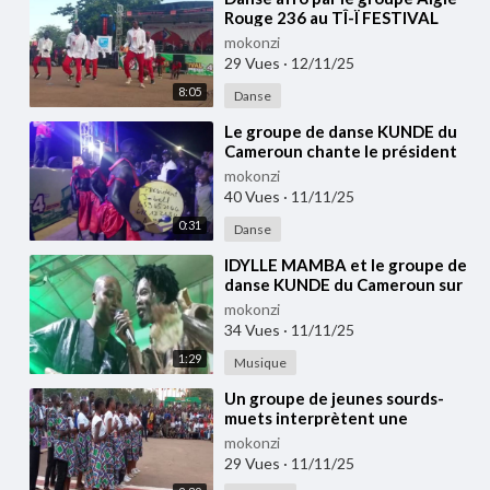
Rouge 236 au TÎ-Ï FESTIVAL
2025
mokonzi
29 Vues
·
12/11/25
8:05
Danse
⁣Le groupe de danse KUNDE du
Cameroun chante le président
TOUADERA au TÎ-Ï FESTIVAL
mokonzi
2025
40 Vues
·
11/11/25
0:31
Danse
⁣IDYLLE MAMBA et le groupe de
danse KUNDE du Cameroun sur
scène au TÎ-Ï FESTIVAL 2025
mokonzi
34 Vues
·
11/11/25
1:29
Musique
⁣Un groupe de jeunes sourds-
muets interprètent une
chanson d'amour au festival TI-I
mokonzi
2025
29 Vues
·
11/11/25