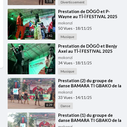
1:01
Divertissement
⁣⁣Prestation de DÔGÔ et P-
Wayne au TÎ-Ï FESTIVAL 2025
mokonzi
50 Vues
·
18/11/25
2:42
Musique
⁣Prestation de DÔGÔ et Benjy
Axel au TÎ-Ï FESTIVAL 2025
mokonzi
34 Vues
·
18/11/25
2:37
Musique
⁣Prestation (2) du groupe de
danse BAMARA TI GBAKO de la
RCA au TÎ-Ï FESTIVAL 2025
mokonzi
33 Vues
·
14/11/25
6:29
Danse
⁣Prestation (1) du groupe de
danse BAMARA TI GBAKO de la
RCA au TÎ-Ï FESTIVAL 2025
mokonzi