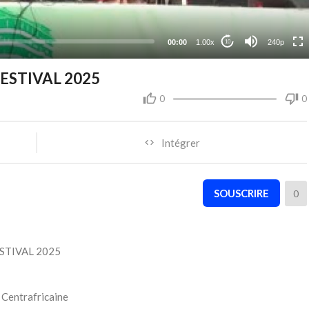
00:00
1.00x
240p
10
I FESTIVAL 2025
0
0
Intégrer
SOUSCRIRE
0
FESTIVAL 2025
 Centrafricaine