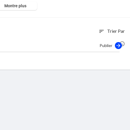
Montre plus
Trier Par
sort
Publier