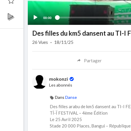
00:00
Des filles du km5 dansent au TI-
26
Vues
·
18/11/25
Partager
mokonzi
Les abonnés
Dans
Danse
⁣Des filles arabu de km5 dansent au TI-I 
⁣TÎ-Ï FESTIVAL – 4ème Édition
Le 25 Avril 2025
Stade 20 000 Places, Bangui – République