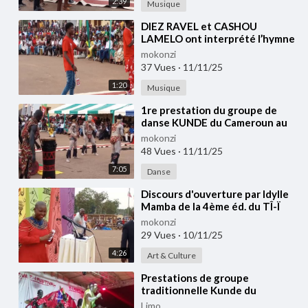
2:39
Musique
⁣DIEZ RAVEL et CASHOU
LAMELO ont interprété l’hymne
du Festival TI-I lors de la 4ᵉ
mokonzi
édition (2025)
37 Vues
·
11/11/25
1:20
Musique
⁣⁣1re prestation du groupe de
danse KUNDE du Cameroun au
TÎ-Ï FESTIVAL 2025
mokonzi
48 Vues
·
11/11/25
7:05
Danse
⁣Discours d'ouverture par Idylle
Mamba de la 4ème éd. du TÎ-Ï
FESTIVAL 2025
mokonzi
29 Vues
·
10/11/25
4:26
Art & Culture
⁣Prestations de groupe
traditionnelle Kunde du
Cameroun au TÎ-Ï FESTIVAL,
Limo