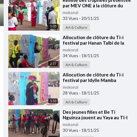
⁣Remise des trophées présentée
par MEV ONE à la clôture du
Festival TI-I 2025
mokonzi
33 Vues
·
20/11/25
5:05
Art & Culture
⁣Allocution de clôture du Ti-i
festival par Hanan Talbi de la
MINUSCA
mokonzi
34 Vues
·
18/11/25
2:37
Art & Culture
⁣⁣⁣Allocution de clôture du Ti-i
festival par Idylle Mamba
mokonzi
28 Vues
·
18/11/25
5:53
Art & Culture
⁣Des jeunes filles et Be Ti
Nguinza jouent au Yaya au TI-I
FESTIVAL 2025
mokonzi
30 Vues
·
18/11/25