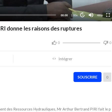
240p
auto
00:00
1.00x
480p
10
RI donne les raisons des ruptures
0
0
Intégrer
SOUSCRIRE
0
ent des Ressources Hydrauliques, Mr Arthur Bertrand PIRI fait le p