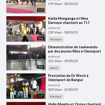
159 Vues
·
30/03/23
1:37
⁣⁣Kaïda Monganga et Nina
Darnaye chantent au TI-Î
Festival 2022 à Bangui
mokonzi
139 Vues
·
30/03/23
3:46
Musique
⁣Démonstration de taekwondo
par des jeunes filles à Omnisport
de Bangui
mokonzi
151 Vues
·
29/03/23
3:07
Sports
⁣Prestation de Dr Wech à
Omnisport de Bangui
mokonzi
323 Vues
·
25/03/23
1:27
Musique
⁣Idylle Mamba et Ousna chantent