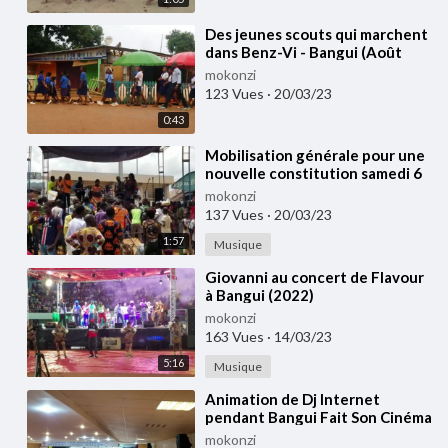
⁣Des jeunes scouts qui marchent
dans Benz-Vi - Bangui (Août
2022)
mokonzi
123 Vues
·
20/03/23
0:43
⁣Mobilisation générale pour une
nouvelle constitution samedi 6
Août 2022 - Bangui
mokonzi
137 Vues
·
20/03/23
1:57
Musique
⁣⁣Giovanni au concert de Flavour
à Bangui (2022)
mokonzi
163 Vues
·
14/03/23
5:16
Musique
⁣Animation de Dj Internet
pendant Bangui Fait Son Cinéma
au Complexe Scolaire Galaxy
mokonzi