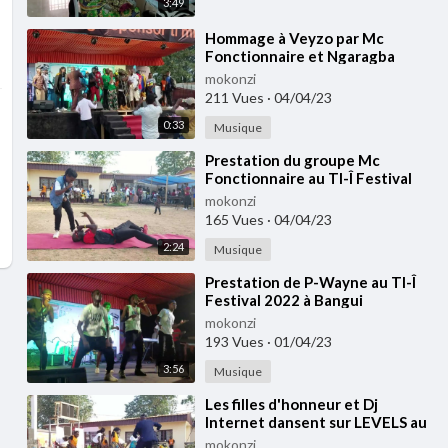
3:49
⁣Hommage à Veyzo par Mc
Fonctionnaire et Ngaragba
Music au TI-Î Festival 2022 à
mokonzi
Bangui
211 Vues
·
04/04/23
0:33
Musique
⁣Prestation du groupe Mc
Fonctionnaire au TI-Î Festival
2022 à Bangui
mokonzi
165 Vues
·
04/04/23
2:24
Musique
⁣⁣Prestation de P-Wayne au TI-Î
Festival 2022 à Bangui
mokonzi
193 Vues
·
01/04/23
3:56
Musique
⁣⁣Les filles d'honneur et Dj
Internet dansent sur LEVELS au
TI-Î Festival 2022 à Bangui
mokonzi