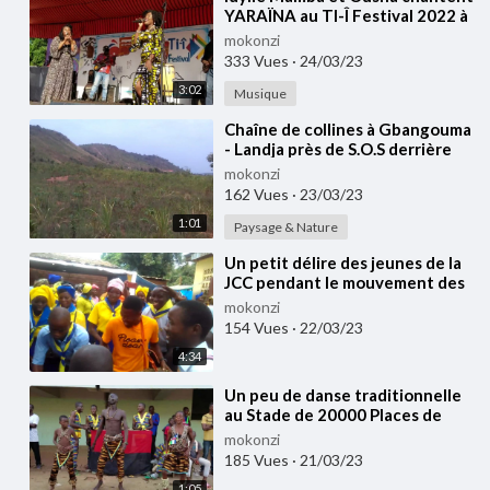
YARAÏNA au TI-Î Festival 2022 à
Bangui
mokonzi
333 Vues
·
24/03/23
3:02
Musique
⁣Chaîne de collines à Gbangouma
- Landja près de S.O.S derrière
Ouango, Bangui
mokonzi
162 Vues
·
23/03/23
1:01
Paysage & Nature
⁣Un petit délire des jeunes de la
JCC pendant le mouvement des
eglises apostoliques ⁣à Bangui
mokonzi
154 Vues
·
22/03/23
4:34
⁣Un peu de danse traditionnelle
au Stade de 20000 Places de
Bangui (Dec 2022)
mokonzi
185 Vues
·
21/03/23
1:05