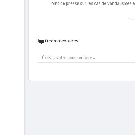
oint de presse sur les cas de vandalismes é
ne (ENERCA), causant des ruptures d’électr
trafricaine.
⁣Initialement publié par: ⁣
https://www.faceb
0 commentaires