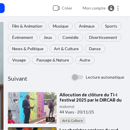
Créer
Mon compte
Film & Animation
Musique
Animaux
Sports
Événement
Jeux
Comédie
Divertissement
News & Politique
Art & Culture
Danse
Voyage
Paysage & Nature
Autre
Lecture automatique
Suivant
⁣⁣Allocution de clôture du Ti-i
festival 2025 par le DIRCAB du
Ministre des Arts, de la Culture
mokonzi
et du
44 Vues
·
20/11/25
3:17
Art & Culture