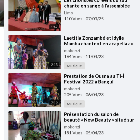
⁣Les choristes coréens du sud
chante en sango à l’assemblée
nationalede Bangui bravo à eux
Limo
26 mars 20
110 Vues
·
07/03/25
1:47
⁣Laetitia Zonzambé et Idylle
Mamba chantent en acapella au
TI-Î Festival 2022 à Bangui
mokonzi
164 Vues
·
11/04/23
2:13
Musique
⁣Prestation de Ousna au TI-Î
Festival 2022 à Bangui
mokonzi
205 Vues
·
06/04/23
7:19
Musique
⁣Présentation du salon de
beauté « New Beauty » situé sur
l'Avenue Touadera à Bangui
mokonzi
181 Vues
·
05/04/23