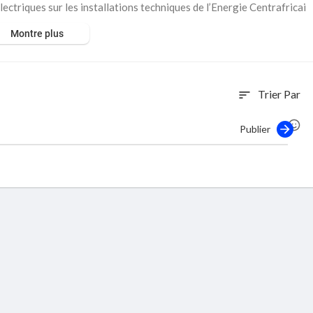
lectriques sur les installations techniques de l’Energie Centrafricai
icités dans certains quartiers de la ville de Bangui - République cen
Montre plus
ook.com/gouv.cf/
Trier Par
sort
Publier