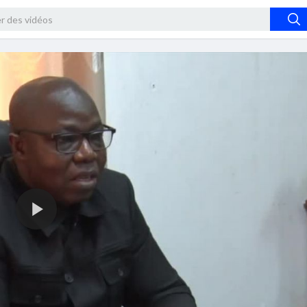
480p
360p