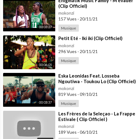
Des soirées par là
⁣Enigmatik Music Family - M'évader
(Clip Officiel)
Des soirées par ci
mokonzi
Du champagne à gogo mais jamais tu payes
157 Vues
·
20/11/21
Tu dis que t'es le king mais t'as les poches vides
Jusqu'où tu vas aller pour de la money
00:03:27
Musique
Aahh djodjo
⁣Petit Eté - Iki iki (Clip Officiel)
mokonzi
He want money
296 Vues
·
20/11/21
More money
Musique
Take money
00:06:05
Dream money
Eat money
⁣Eska Leonidas Feat. Losseba
Ngoutiwa - Toukou Lo (Clip Officiel)
Only Cash money eh eh
mokonzi
819 Vues
·
09/10/21
I'm in love oooooh mami
00:03:37
Musique
Me a go crazy for my djodjo
⁣Les Frères de la Seleçao - La Frappe
I'm in love oooooh mami
Estivale ( Clip Officiel )
A mvènè ni na ya ti lo
mokonzi
189 Vues
·
06/10/21
Moi je l'aime ooooh mami