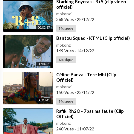
Michelle Akueson // Zigenshor shop // Nuella Shop
⁣Starking Boycrak - R+5 (clip video
officiel)
--CHOREGRAPHE : Prudence MAÏDOU, Agence FAIS MOI RÊ
mokonzi
368 Vues
·
28/12/22
VER
00:02:37
Musique
--MAKEUP : Adam'S make up
⁣Bantou Squad - KTML (Clip officiel)
mokonzi
--COIFFURE : Honki Esthétique
169 Vues
·
14/12/22
--DANS LE RÔLE DE DJODJO
Musique
00:04:31
Axel TRESOR, Comédien ivoirien
⁣Céline Banza - Tere Mbi (Clip
--FIGURANTS :
Officiel)
Wilfried // Ange (REAL BOYZ)
mokonzi
150 Vues
·
23/11/22
--DANSEUSES :
00:03:41
Musique
Cetrait // Nicy
⁣Rafiki Rh2O - 7pas ma faute (Clip
Officiel)
-------------------------------PAROLES -- LYRICS
mokonzi
Money Money
240 Vues
·
11/07/22
Moneeeeyy