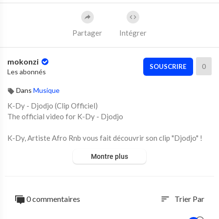
Partager
Intégrer
mokonzi
0
SOUSCRIRE
Les abonnés
Dans
Musique
K-Dy - Djodjo (Clip Officiel)
The official video for K-Dy - Djodjo
K-Dy, Artiste Afro Rnb vous fait découvrir son clip "Djodjo" !
La BanguiGyal compte bien conquérir vos cœurs grâce à ce scé
Montre plus
nario à la fois drôle et dénonciateur : le pouvoir de l'argent sur
l'homme.
Savourez et partager sans modération !!
0 commentaires
Trier Par
sort
Réalisé par JIMMY JAMES
Produit par RK & DR WANG --- Prod : Momo WANG