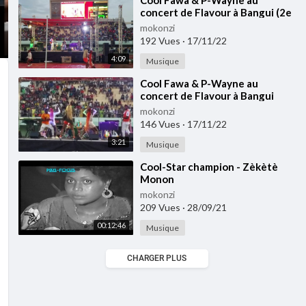
⁣Cool Fawa & P-Wayne au
concert de Flavour à Bangui (2e
partie)
mokonzi
192 Vues
·
17/11/22
4:09
Musique
⁣Cool Fawa & P-Wayne au
concert de Flavour à Bangui
(1ère partie)
mokonzi
146 Vues
·
17/11/22
3:21
Musique
⁣Cool-Star champion - Zèkètè
Monon
mokonzi
209 Vues
·
28/09/21
00:12:46
Musique
CHARGER PLUS