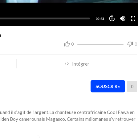
02:51
10
o
0
0
Intégrer
SOUSCRIRE
0
quand il s’agit de l’argent.La chanteuse centrafricaine Cool Fawa en
 Golden Boy camerounais Magasco. Certains mélomanes s’y retrouver