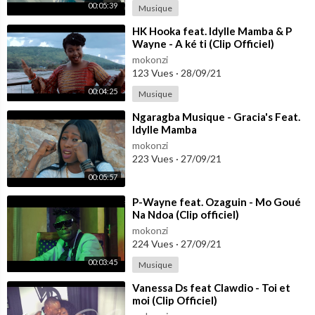
00:05:39
Musique
⁣HK Hooka feat. Idylle Mamba & P
Wayne - A ké ti (Clip Officiel)
mokonzi
123 Vues
·
28/09/21
00:04:25
Musique
⁣Ngaragba Musique - Gracia's Feat.
Idylle Mamba
mokonzi
223 Vues
·
27/09/21
00:05:57
⁣P-Wayne feat. Ozaguin - Mo Goué
Na Ndoa (Clip officiel)
mokonzi
224 Vues
·
27/09/21
00:03:45
Musique
⁣Vanessa Ds feat Clawdio - Toi et
moi (Clip Officiel)