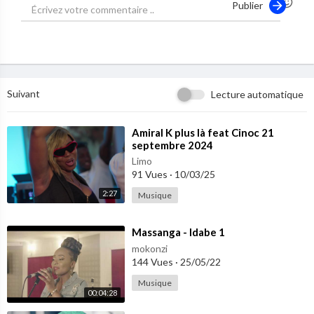
Publier
Suivant
Lecture automatique
⁣Amiral K plus là feat Cinoc 21
septembre 2024
Limo
91 Vues
·
10/03/25
2:27
Musique
⁣Massanga - Idabe 1
mokonzi
144 Vues
·
25/05/22
Musique
00:04:28