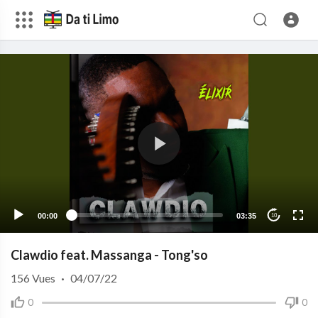
00:00
03:35
10
Clawdio feat. Massanga - Tong'so
156
Vues
·
04/07/22
0
0