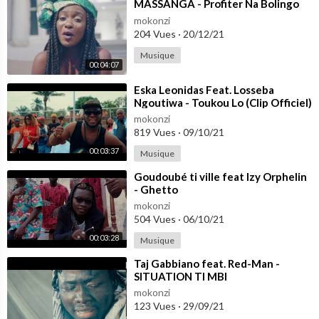
⁣MASSANGA - Profiter Na Bolingo
mokonzi
204 Vues
·
20/12/21
Musique
00:04:07
⁣Eska Leonidas Feat. Losseba
Ngoutiwa - Toukou Lo (Clip Officiel)
mokonzi
819 Vues
·
09/10/21
00:03:37
Musique
⁣Goudoubé ti ville feat Izy Orphelin
- Ghetto
mokonzi
504 Vues
·
06/10/21
00:03:28
Musique
⁣Taj Gabbiano feat. Red-Man -
SITUATION TI MBI
mokonzi
123 Vues
·
29/09/21