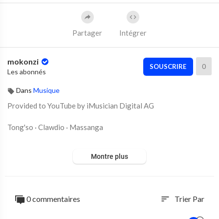
Partager
Intégrer
mokonzi
0
SOUSCRIRE
Les abonnés
Dans
Musique
Provided to YouTube by iMusician Digital AG
Tong'so · Clawdio · Massanga
ELIXIR
Montre plus
℗ CLAWDIO
Auto-generated by YouTube.
0 commentaires
Trier Par
sort