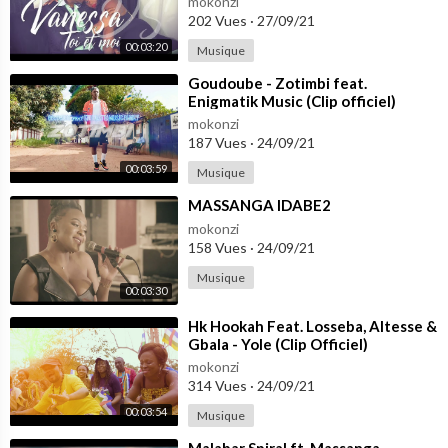
mokonzi
202 Vues
·
27/09/21
00:03:20
Musique
⁣Goudoube - Zotimbi feat.
Enigmatik Music (Clip officiel)
mokonzi
187 Vues
·
24/09/21
00:03:59
Musique
⁣MASSANGA IDABE2
mokonzi
158 Vues
·
24/09/21
Musique
00:03:30
⁣Hk Hookah Feat. Losseba, Altesse &
Gbala - Yole (Clip Officiel)
mokonzi
314 Vues
·
24/09/21
00:03:54
Musique